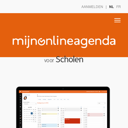
AANMELDEN
|
NL
FR
Toggle
naviga
Scholen
voor