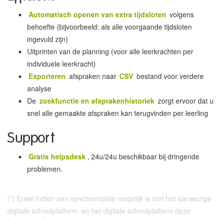
Automatisch openen van extra tijdsloten
volgens
behoefte (bijvoorbeeld: als alle voorgaande tijdsloten
ingevuld zijn)
Uitprinten van de planning (voor alle leerkrachten per
individuele leerkracht)
Exporteren
afspraken naar
CSV
bestand voor verdere
analyse
De
zoekfunctie en afsprakenhistoriek
zorgt ervoor dat u
snel alle gemaakte afspraken kan terugvinden per leerling
Support
Gratis helpsdesk
, 24u/24u beschikbaar bij dringende
problemen.
(*) Enkel indien een synchronisatie mogelijk is met het aanwezige
digitale schoolplatform, en het digitale schoolplatform deze